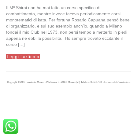
Il Mº Shirai non ha mai fatto un corso specifico di
combattimento, mentre invece faceva periodicamente corsi
monotematici di kata. Per fortuna Rosario Capuana pensò bene
di organizzarlo, e sul suo esempio anch’io, quando a Milano
fondai il mio Club nel 1973, non persi tempo a metterlo in piedi
appena ne ebbi la possibilità. Ho sempre trovato eccitante il
corso […]
Semina
Leggi l'articolo
un
pensiero..raccogli
un
destino
Copyright © 2026 Funakoshi Milano - P.le Nizza, 5 - 20159 Milano (MI) Telefono: 02.6887171 - E-mail: info@funakoshi.it