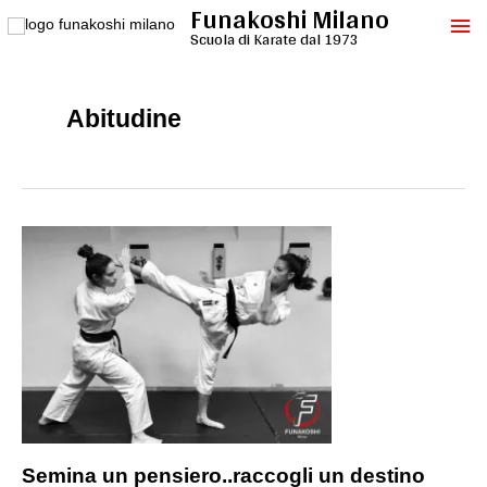
Funakoshi Milano
Vai
Me
al
Scuola di Karate dal 1973
contenuto
pri
Abitudine
Semina un pensiero..raccogli un destino