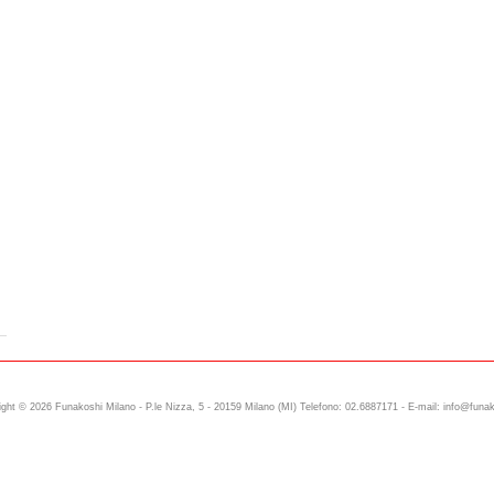
ght © 2026 Funakoshi Milano - P.le Nizza, 5 - 20159 Milano (MI) Telefono: 02.6887171 - E-mail: info@funak