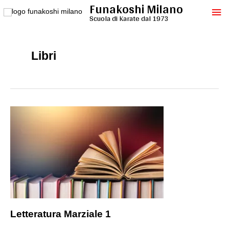
Funakoshi Milano
Vai
Me
al
Scuola di Karate dal 1973
contenuto
pri
Libri
Letteratura Marziale 1