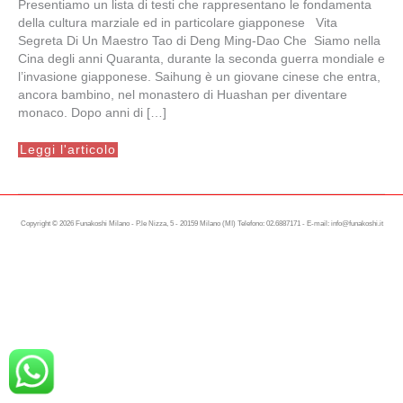
Presentiamo un lista di testi che rappresentano le fondamenta
della cultura marziale ed in particolare giapponese Vita
Segreta Di Un Maestro Tao di Deng Ming-Dao Che Siamo nella
Cina degli anni Quaranta, durante la seconda guerra mondiale e
l’invasione giapponese. Saihung è un giovane cinese che entra,
ancora bambino, nel monastero di Huashan per diventare
monaco. Dopo anni di […]
Letteratura
Leggi l'articolo
Marziale
1
Copyright © 2026 Funakoshi Milano - P.le Nizza, 5 - 20159 Milano (MI) Telefono: 02.6887171 - E-mail: info@funakoshi.it