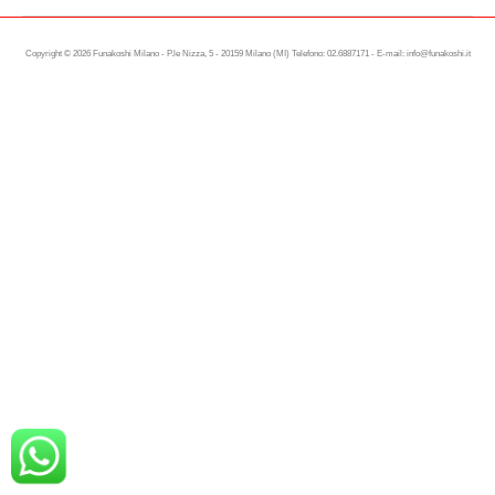
Copyright © 2026 Funakoshi Milano - P.le Nizza, 5 - 20159 Milano (MI) Telefono: 02.6887171 - E-mail: info@funakoshi.it