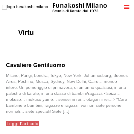
Funakoshi Milano
Vai
Me
al
Scuola di Karate dal 1973
contenuto
pri
Virtu
Cavaliere Gentiluomo
Milano, Parigi, Londra, Tokyo, New York, Johannesburg, Buenos
Aires, Pechino, Mosca, Sydney, New Delhi, Cairo… mondo
intero. Un pomeriggio di primavera, di un anno qualsiasi, in una
palestra di karate, in una classe di bambini/ragazzi. <seiza…
mokuso… mokuso yamè… sensei ni rei… otagai ni rei…> “Care
bambine e bambini, ragazze e ragazzi, voi non siete persone
normali… siete speciali! Siete […]
Cavaliere
Leggi l'articolo
Gentiluomo