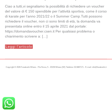
Ciao a tutti,vi segnaliamo la possibilità di richiedere un voucher
del valore di € 150 spendibile per l’attività sportiva, come il corso
di karate per l’anno 2021/22 o il Summer Camp.Tutti possono
richiedere il voucher, non ci sono limiti di età, la domanda va
presentata online entro il 15 aprile 2021 dal portale:
https://domandavoucher.csen.it Per qualsiasi problema o
chiarimento scrivere a: […]
Voucher
Leggi l'articolo
di
150
€
per
l’attività
sportiva
Copyright © 2026 Funakoshi Milano - P.le Nizza, 5 - 20159 Milano (MI) Telefono: 02.6887171 - E-mail: info@funakoshi.it