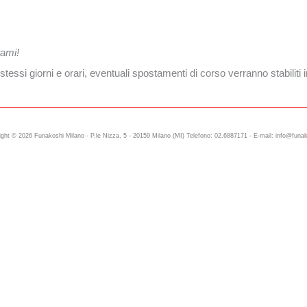
tami!
 stessi giorni e orari, eventuali spostamenti di corso verranno stabiliti
ght © 2026 Funakoshi Milano - P.le Nizza, 5 - 20159 Milano (MI) Telefono: 02.6887171 - E-mail: info@funak