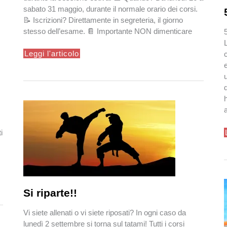
sabato 31 maggio, durante il normale orario dei corsi.
📝 Iscrizioni? Direttamente in segreteria, il giorno
stesso dell’esame. 📔 Importante NON dimenticare
Esami
Leggi l'articolo
di
cintura
RAGAZZI
–
sessione
estiva
a
i
Si riparte!!
Vi siete allenati o vi siete riposati? In ogni caso da
lunedì 2 settembre si torna sul tatami! Tutti i corsi