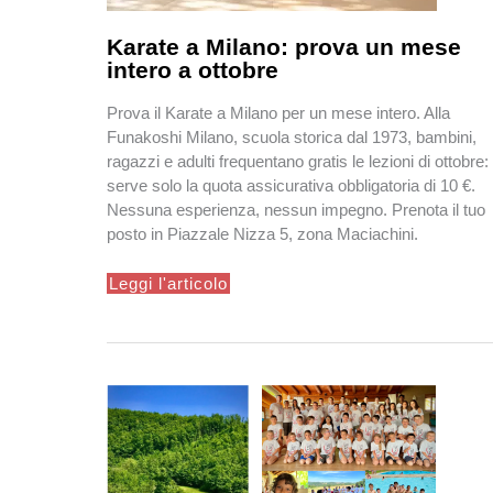
Karate a Milano: prova un mese
intero a ottobre
Prova il Karate a Milano per un mese intero. Alla
Funakoshi Milano, scuola storica dal 1973, bambini,
ragazzi e adulti frequentano gratis le lezioni di ottobre:
serve solo la quota assicurativa obbligatoria di 10 €.
Nessuna esperienza, nessun impegno. Prenota il tuo
posto in Piazzale Nizza 5, zona Maciachini.
Karate
Leggi l'articolo
a
Milano:
prova
un
mese
intero
a
ottobre