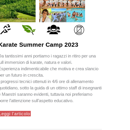
Karate Summer Camp 2023
a tan­tis­simi anni por­ti­amo i ragazzi in ritiro per una
full immer­sion di karate, natura e val­ori.
Esperienza indimenticabile che motiva e crea slancio
per un futuro in crescita.
I progressi tecnici ottenuti in 4/6 ore di allenamento
quotidiano, sotto la guida di un ottimo staff di insegnanti
e Maestri saranno evidenti, tuttavia noi preferiamo
porre l’attenzione sull’aspetto educativo.
Karate
Leggi l'articolo
Summer
Camp
2023