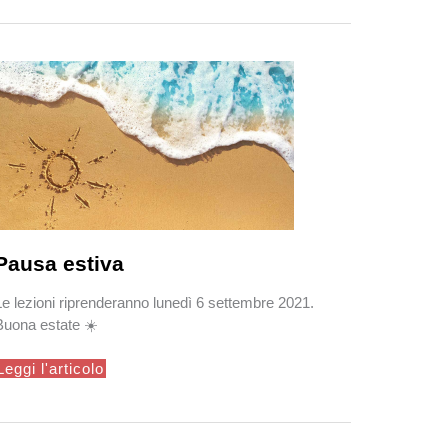
Pausa estiva
Le lezioni riprenderanno lunedì 6 settembre 2021.
Buona estate ☀️
Pausa
Leggi l'articolo
estiva