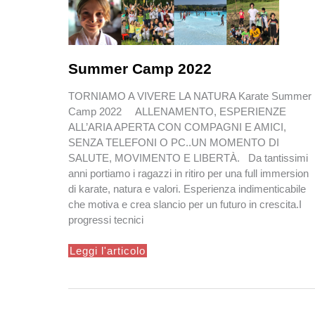
Summer Camp 2022
TORNIAMO A VIVERE LA NATURA Karate Sum­mer
Camp 2022 ALLENAMENTO, ESPERIENZE
ALL’ARIA APERTA CON COMPAGNI E AMICI,
SENZA TELEFONI O PC..UN MOMENTO DI
SALUTE, MOVIMENTO E LIBERTÀ. Da tan­tis­simi
anni por­ti­amo i ragazzi in ritiro per una full immer­sion
di karate, natura e val­ori. Esperienza indimenticabile
che motiva e crea slancio per un futuro in crescita.I
progressi tecnici
Summer
Leggi l'articolo
Camp
2022