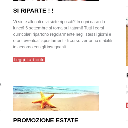
SI RIPARTE ! !
Vi siete allenati o vi siete riposati? In ogni caso da
lunedì 6 settembre si torna sul tatami! Tutti i corsi
curricolari ripartono regolarmente negli stessi giorni e
orari, eventuali spostamenti di corso verranno stabiliti
in accordo con gli insegnanti.
SI
Leggi l'articolo
RIPARTE
!
!
à
a
PROMOZIONE ESTATE