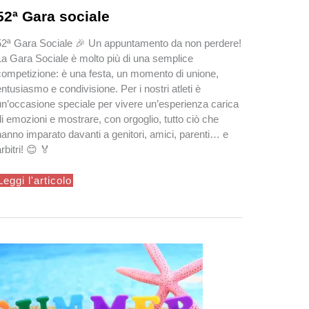
52ª Gara sociale
52ª Gara Sociale 🎉 Un appuntamento da non perdere!
La Gara Sociale è molto più di una semplice
competizione: è una festa, un momento di unione,
entusiasmo e condivisione. Per i nostri atleti è
un’occasione speciale per vivere un’esperienza carica
di emozioni e mostrare, con orgoglio, tutto ciò che
hanno imparato davanti a genitori, amici, parenti… e
rbitri! 😊 🏅
52ª
Leggi l'articolo
Gara
sociale