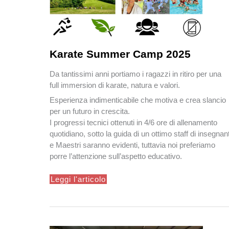
Karate Summer Camp 2025
Da tan­tis­simi anni por­ti­amo i ragazzi in ritiro per una
full immer­sion di karate, natura e val­ori.
Esperienza indimenticabile che motiva e crea slancio
per un futuro in crescita.
I progressi tecnici ottenuti in 4/6 ore di allenamento
quotidiano, sotto la guida di un ottimo staff di insegnant
e Maestri saranno evidenti, tuttavia noi preferiamo
porre l’attenzione sull’aspetto educativo.
Karate
Leggi l'articolo
Summer
Camp 2025