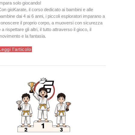
impara solo giocando!
Con gioKarate, il corso dedicato ai bambini e alle
bambine dai 4 ai 6 anni, i piccoli esploratori imparano a
conoscere il proprio corpo, a muoversi con sicurezza
 a rispettare gli altri, il tutto attraverso il gioco, il
movimento e la fantasia.
gioKarate
Leggi l'articolo
–
Imparare
giocando!