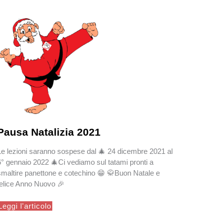
Pausa Natalizia 2021
Le lezioni saranno sospese dal 🎄 24 dicembre 2021 al
6° gennaio 2022 🎄Ci vediamo sul tatami pronti a
smaltire panettone e cotechino 😁 🥋Buon Natale e
felice Anno Nuovo 🎉
Pausa
Leggi l'articolo
Natalizia
2021