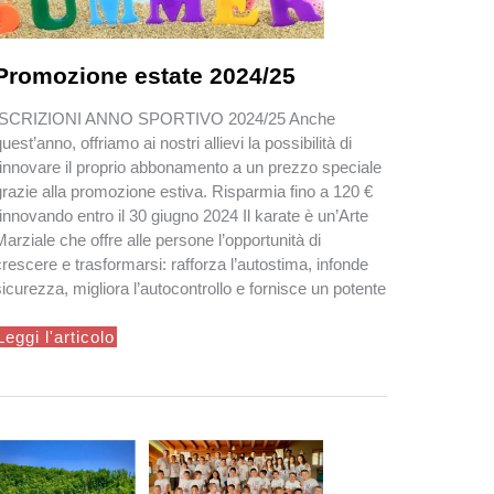
Promozione estate 2024/25
ISCRIZIONI ANNO SPORTIVO 2024/25 Anche
quest’anno, offriamo ai nostri allievi la possibilità di
rinnovare il proprio abbonamento a un prezzo speciale
grazie alla promozione estiva. Risparmia fino a 120 €
rinnovando entro il 30 giugno 2024 Il karate è un’Arte
Marziale che offre alle persone l’opportunità di
crescere e trasformarsi: rafforza l’autostima, infonde
sicurezza, migliora l’autocontrollo e fornisce un potente
Promozione
Leggi l'articolo
estate
2024/25