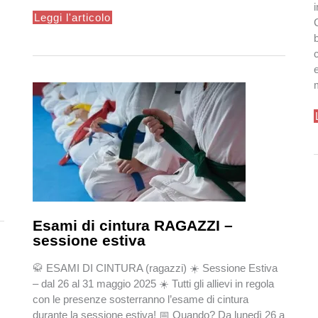
Promozione
Leggi l'articolo
estate
2026/27
e
Esami di cintura RAGAZZI –
sessione estiva
🥋 ESAMI DI CINTURA (ragazzi) ☀️ Sessione Estiva
– dal 26 al 31 maggio 2025 ☀️ Tutti gli allievi in regola
con le presenze sosterranno l’esame di cintura
durante la sessione estiva! 📅 Quando? Da lunedì 26 a