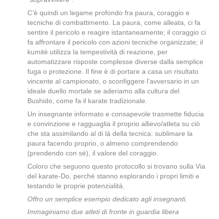
C’è quindi un legame profondo fra paura, coraggio e
tecniche di combattimento. La paura, come alleata, ci fa
sentire il pericolo e reagire istantaneamente; il coraggio ci
fa affrontare il pericolo con azioni tecniche organizzate; il
kumitè utilizza la tempestività di reazione, per
automatizzare risposte complesse diverse dalla semplice
fuga o protezione. Il fine è di portare a casa un risultato
vincente al campionato, o sconfiggere l’avversario in un
ideale duello mortale se aderiamo alla cultura del
Bushido, come fa il karate tradizionale.
Un insegnante informato e consapevole trasmette fiducia
e convinzione e ragguaglia il proprio allievo/atleta su ciò
che sta assimilando al di là della tecnica: sublimare la
paura facendo proprio, o almeno comprendendo
(prendendo con sé), il valore del coraggio.
Coloro che seguono questo protocollo si trovano sulla Via
del karate-Do, perché stanno esplorando i propri limiti e
testando le proprie potenzialità.
Offro un semplice esempio dedicato agli insegnanti.
Immaginiamo due atleti di fronte in guardia libera