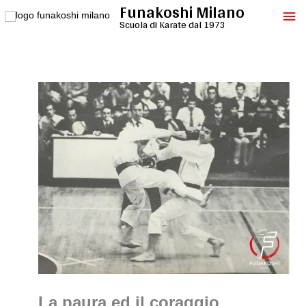
Funakoshi Milano
Vai
Me
al
Scuola di Karate dal 1973
contenuto
pri
La paura ed il coraggio