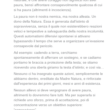
naturale, e che avere coraggio non significa non aver
paura, bensì affrontare consapevolmente qualcosa di cui
si ha paura (altrimenti è incoscienza).
La paura non è nostra nemica, ma nostra alleata. Un
dono della Natura. Essa è generata dall’istinto di
sopravvivenza, senza il quale non esisterebbero reazioni
veloci e tempestive a salvaguardia della nostra incolumità.
Questi automatismi difensivi spontanei si attivano
bypassando il tempo che serve a organizzare un’evasione
consapevole dal pericolo.
Ad esempio: cadendo a terra, cerchiamo
spontaneamente di afferrare un sostegno, e se cadiamo
portiamo le braccia a protezione della testa; se stiamo
ricevendo una sberla giriamo la testa d’istinto; e così via…
Nessuno ci ha insegnato queste azioni, semplicemente le
abbiamo dentro, ereditate da Madre Natura, e rinforzate
dall’esperienza dei primi giorni, mesi e anni di esistenza.
Nessun allievo si deve vergognare di avere paura,
altrimenti lo dovremmo fare tutti. Ma per superarla si
richiede uno sforzo, prima di accettazione, poi di
concentrazione verso un obiettivo superiore:
“sopravvivere”.