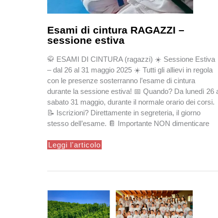
Esami di cintura RAGAZZI –
sessione estiva
🥋 ESAMI DI CINTURA (ragazzi) ☀️ Sessione Estiva
– dal 26 al 31 maggio 2025 ☀️ Tutti gli allievi in regola
con le presenze sosterranno l’esame di cintura
durante la sessione estiva! 📅 Quando? Da lunedì 26 
sabato 31 maggio, durante il normale orario dei corsi.
📝 Iscrizioni? Direttamente in segreteria, il giorno
stesso dell’esame. 📔 Importante NON dimenticare
Esami
Leggi l'articolo
di
cintura
RAGAZZI
–
sessione
estiva