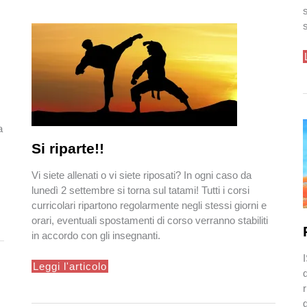
genitori:
il
valore
di
un
ambiente
educativo
stimolante
a
Si riparte!!
Vi siete allenati o vi siete riposati? In ogni caso da
lunedì 2 settembre si torna sul tatami! Tutti i corsi
curricolari ripartono regolarmente negli stessi giorni e
orari, eventuali spostamenti di corso verranno stabiliti
in accordo con gli insegnanti.
Si
Leggi l'articolo
riparte!!