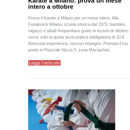
Karate a Milano: prova un mese
intero a ottobre
Prova il Karate a Milano per un mese intero. Alla
Funakoshi Milano, scuola storica dal 1973, bambini,
ragazzi e adulti frequentano gratis le lezioni di ottobre:
serve solo la quota assicurativa obbligatoria di 10 €.
Nessuna esperienza, nessun impegno. Prenota il tuo
posto in Piazzale Nizza 5, zona Maciachini.
Karate
Leggi l'articolo
a
Milano:
prova
un
mese
intero
a
ottobre