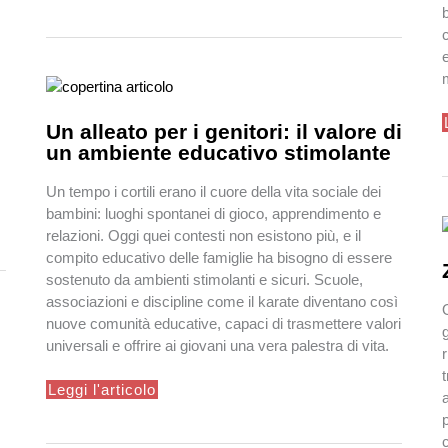
2026/27
e
Un alleato per i genitori: il valore di
un ambiente educativo stimolante
Un tempo i cortili erano il cuore della vita sociale dei
bambini: luoghi spontanei di gioco, apprendimento e
relazioni. Oggi quei contesti non esistono più, e il
compito educativo delle famiglie ha bisogno di essere
sostenuto da ambienti stimolanti e sicuri. Scuole,
associazioni e discipline come il karate diventano così
nuove comunità educative, capaci di trasmettere valori
universali e offrire ai giovani una vera palestra di vita.
Un
Leggi l'articolo
alleato
per
i