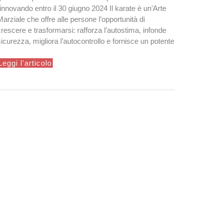
rinnovando entro il 30 giugno 2024 Il karate è un’Arte
Marziale che offre alle persone l’opportunità di
crescere e trasformarsi: rafforza l’autostima, infonde
sicurezza, migliora l’autocontrollo e fornisce un potente
Promozione
Leggi l'articolo
estate
2024/25