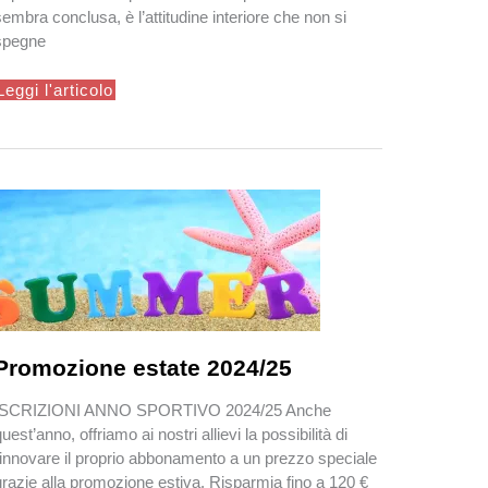
sembra conclusa, è l’attitudine interiore che non si
spegne
Zanshin
Leggi l'articolo
–
La
Presenza
che
Resta
Promozione estate 2024/25
ISCRIZIONI ANNO SPORTIVO 2024/25 Anche
quest’anno, offriamo ai nostri allievi la possibilità di
rinnovare il proprio abbonamento a un prezzo speciale
grazie alla promozione estiva. Risparmia fino a 120 €