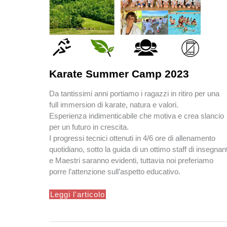
Karate Summer Camp 2023
Da tan­tis­simi anni por­ti­amo i ragazzi in ritiro per una
full immer­sion di karate, natura e val­ori.
Esperienza indimenticabile che motiva e crea slancio
per un futuro in crescita.
I progressi tecnici ottenuti in 4/6 ore di allenamento
quotidiano, sotto la guida di un ottimo staff di insegnant
e Maestri saranno evidenti, tuttavia noi preferiamo
porre l’attenzione sull’aspetto educativo.
Karate
Leggi l'articolo
Summer
Camp
2023