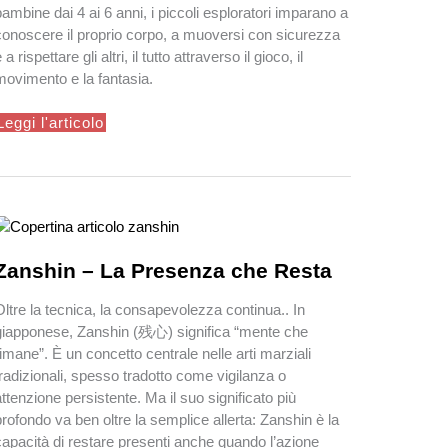
bambine dai 4 ai 6 anni, i piccoli esploratori imparano a
conoscere il proprio corpo, a muoversi con sicurezza
 a rispettare gli altri, il tutto attraverso il gioco, il
movimento e la fantasia.
gioKarate
Leggi l'articolo
–
Imparare
giocando!
Zanshin – La Presenza che Resta
Oltre la tecnica, la consapevolezza continua.. In
giapponese, Zanshin (残心) significa “mente che
rimane”. È un concetto centrale nelle arti marziali
tradizionali, spesso tradotto come vigilanza o
attenzione persistente. Ma il suo significato più
profondo va ben oltre la semplice allerta: Zanshin è la
capacità di restare presenti anche quando l’azione