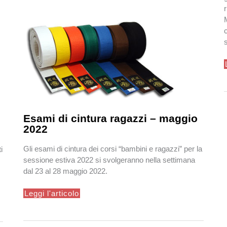
Esami di cintura ragazzi – maggio
2022
Gli esami di cintura dei corsi “bambini e ragazzi” per la
i
sessione estiva 2022 si svolgeranno nella settimana
dal 23 al 28 maggio 2022.
Esami
Leggi l'articolo
di
cintura
ragazzi
–