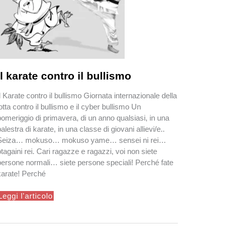
Il karate contro il bullismo
Il Karate contro il bullismo Giornata internazionale della
lotta contro il bullismo e il cyber bullismo Un
pomeriggio di primavera, di un anno qualsiasi, in una
palestra di karate, in una classe di giovani allievi/e..
Seiza… mokuso… mokuso yame… sensei ni rei…
otagaini rei. Cari ragazze e ragazzi, voi non siete
persone normali… siete persone speciali! Perché fate
karate! Perché
l
Leggi l'articolo
karate
contro
l
bullismo