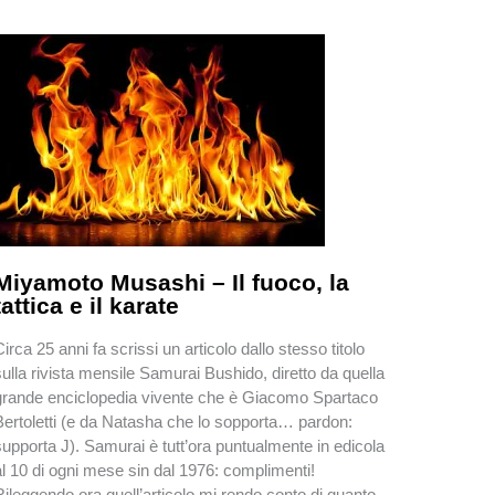
Miyamoto Musashi – Il fuoco, la
tattica e il karate
Circa 25 anni fa scrissi un articolo dallo stesso titolo
sulla rivista mensile Samurai Bushido, diretto da quella
grande enciclopedia vivente che è Giacomo Spartaco
Bertoletti (e da Natasha che lo sopporta… pardon:
supporta J). Samurai è tutt’ora puntualmente in edicola
al 10 di ogni mese sin dal 1976: complimenti!
Rileggendo ora quell’articolo mi rendo conto di quanto