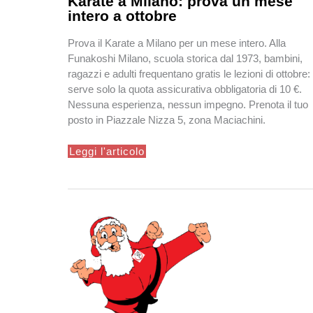
Karate a Milano: prova un mese
intero a ottobre
Prova il Karate a Milano per un mese intero. Alla
Funakoshi Milano, scuola storica dal 1973, bambini,
ragazzi e adulti frequentano gratis le lezioni di ottobre:
serve solo la quota assicurativa obbligatoria di 10 €.
Nessuna esperienza, nessun impegno. Prenota il tuo
posto in Piazzale Nizza 5, zona Maciachini.
Karate
Leggi l'articolo
a
Milano:
prova
un
mese
intero
a
ottobre