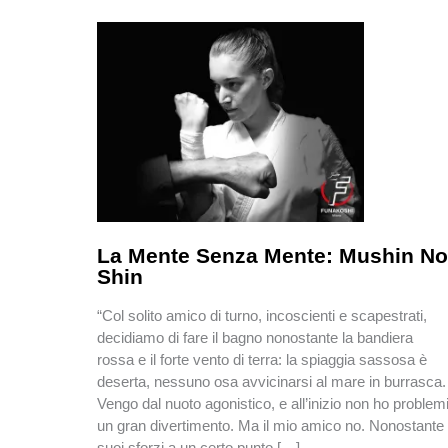
l’attività
sportiva
La Mente Senza Mente: Mushin No
Shin
“Col solito amico di turno, incoscienti e scapestrati,
decidiamo di fare il bagno nonostante la bandiera
rossa e il forte vento di terra: la spiaggia sassosa è
deserta, nessuno osa avvicinarsi al mare in burrasca.
Vengo dal nuoto agonistico, e all’inizio non ho problemi
un gran divertimento. Ma il mio amico no. Nonostante 
suoi sforzi a un certo punto […]