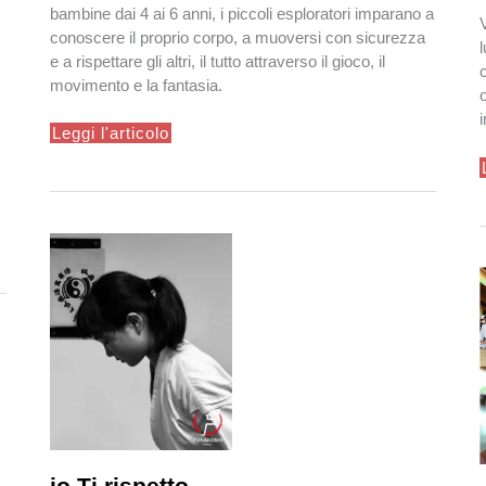
bambine dai 4 ai 6 anni, i piccoli esploratori imparano a
conoscere il proprio corpo, a muoversi con sicurezza
e a rispettare gli altri, il tutto attraverso il gioco, il
movimento e la fantasia.
gioKarate
Leggi l'articolo
–
Imparare
giocando!
io Ti rispetto