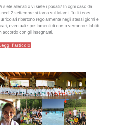
Vi siete allenati o vi siete riposati? In ogni caso da
lunedì 2 settembre si torna sul tatami! Tutti i corsi
curricolari ripartono regolarmente negli stessi giorni e
orari, eventuali spostamenti di corso verranno stabiliti
in accordo con gli insegnanti.
Si
Leggi l'articolo
riparte!!