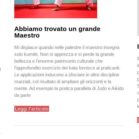
Abbiamo trovato un grande
Maestro
Mi dispiace quando nelle palestre il maestro insegna
solo kumité. Non si apprezza e si perde la grande
bellezza e l’enorme patrimonio culturale che
l’approfondito esercizio dei kata fornisce ai praticanti.
l
Le applicazioni inducono a sfociare in altre discipline
marziali, col risultato di ampliare gli orizzonti e la
mente. Ad esempio la pratica parallela di Judo e Aikido
da parte
Abbiamo
Leggi l'articolo
trovato
un
I
grande
Maestro
i