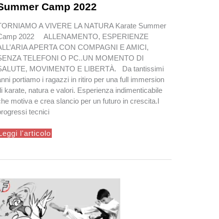
Summer Camp 2022
TORNIAMO A VIVERE LA NATURA Karate Sum­mer
Camp 2022 ALLENAMENTO, ESPERIENZE
ALL’ARIA APERTA CON COMPAGNI E AMICI,
SENZA TELEFONI O PC..UN MOMENTO DI
SALUTE, MOVIMENTO E LIBERTÀ. Da tan­tis­simi
anni por­ti­amo i ragazzi in ritiro per una full immer­sion
di karate, natura e val­ori. Esperienza indimenticabile
che motiva e crea slancio per un futuro in crescita.I
progressi tecnici
Summer
Leggi l'articolo
Camp
2022